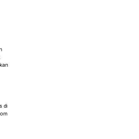
n
k
pkan
 di
com