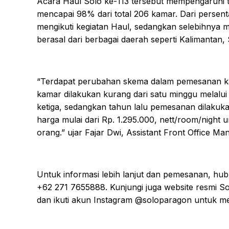
Acara Haul Solo ke-113 tersebut mempengaruhi 
mencapai 98% dari total 206 kamar. Dari persen
mengikuti kegiatan Haul, sedangkan selebihnya
berasal dari berbagai daerah seperti Kalimantan
“Terdapat perubahan skema dalam pemesanan kam
kamar dilakukan kurang dari satu minggu melalu
ketiga, sedangkan tahun lalu pemesanan dilakuka
harga mulai dari Rp. 1.295.000, nett/room/night
orang.” ujar Fajar Dwi, Assistant Front Office M
Untuk informasi lebih lanjut dan pemesanan, hu
+62 271 7655888. Kunjungi juga website resmi S
dan ikuti akun Instagram @soloparagon untuk m