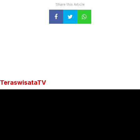
Share this Article
TeraswisataTV