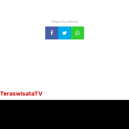
Share this Article
TeraswisataTV