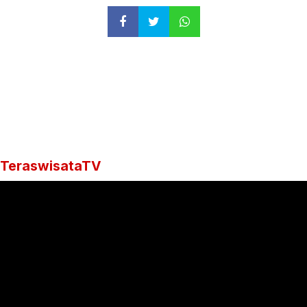
TeraswisataTV