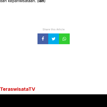
dan kepariwisataan. (
Ian
)
Share this Article
TeraswisataTV