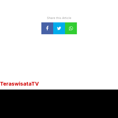
Share this Article
TeraswisataTV