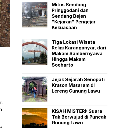
Mitos Sendang
Pringgodani dan
Sendang Bejen
"Kejaran" Pengejar
Kekuasaan
Tiga Lokasi Wisata
Religi Karanganyar, dari
Makam Sambernyawa
Hingga Makam
Soeharto
Jejak Sejarah Senopati
Kraton Mataram di
Lereng Gunung Lawu
k,
n
KISAH MISTERI: Suara
Tak Berwujud di Puncak
Gunung Lawu