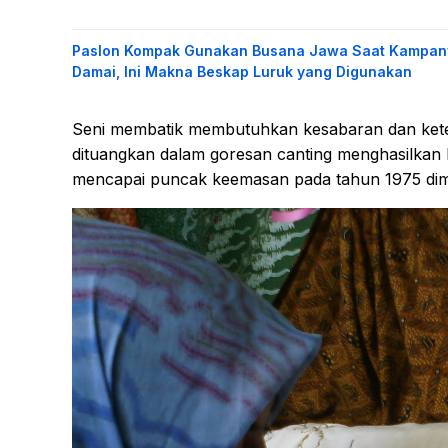
Paslon Kompak Gunakan Busana Jawa Saat Kampan
Damai, Ini Makna Beskap Luruk yang Digunakan
Seni membatik membutuhkan kesabaran dan ketel
dituangkan dalam goresan canting menghasilkan ka
mencapai puncak keemasan pada tahun 1975 dimana