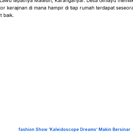
awu tepatnya Matesih, Karanganyar. Desa Girilayu memilik
tor kerajinan di mana hampir di tiap rumah terdapat seseor
 baik.
fashion Show ‘Kaleidoscope Dreams’ Makin Bersinar