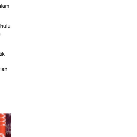
alam
ahulu
u
ik
rian