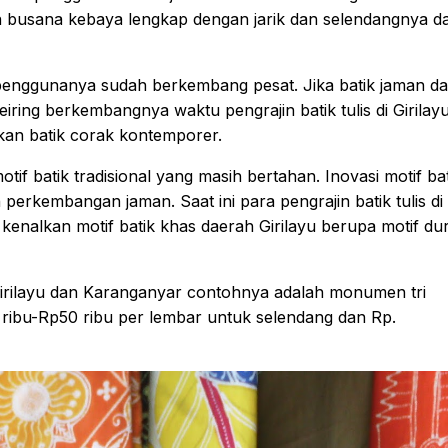
n busana kebaya lengkap dengan jarik dan selendangnya d
penggunanya sudah berkembang pesat. Jika batik jaman d
ring berkembangnya waktu pengrajin batik tulis di Girilay
an batik corak kontemporer.
if batik tradisional yang masih bertahan. Inovasi motif bat
erkembangan jaman. Saat ini para pengrajin batik tulis di
kenalkan motif batik khas daerah Girilayu berupa motif du
f Girilayu dan Karanganyar contohnya adalah monumen tri
ribu-Rp50 ribu per lembar untuk selendang dan Rp.