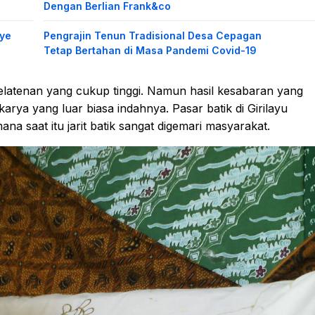
Dengan Berlian Frank&co
ye
Pengrajin Tenun Tradisional Desa Cepagan
Tetap Bertahan di Masa Pandemi Covid-19
atenan yang cukup tinggi. Namun hasil kesabaran yang
rya yang luar biasa indahnya. Pasar batik di Girilayu
 saat itu jarit batik sangat digemari masyarakat.