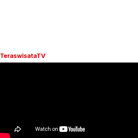
TeraswisataTV